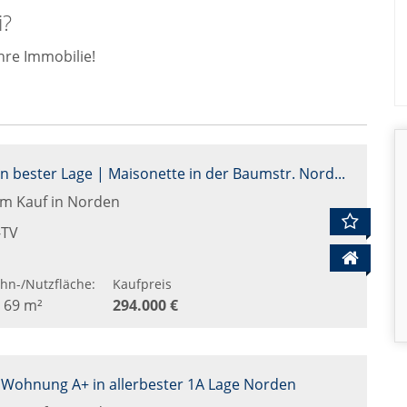
i?
hre Immobilie!
Wohnen in bester Lage | Maisonette in der Baumstr. Norden
m Kauf in Norden
-TV
hn-/Nutzfläche:
Kaufpreis
. 69 m²
294.000 €
 Wohnung A+ in allerbester 1A Lage Norden