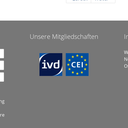
Unsere Mitgliedschaften
I
W
N
O
ng
hre