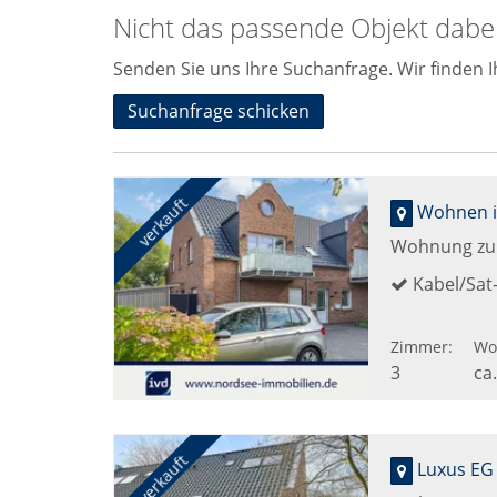
Nicht das passende Objekt dabe
Senden Sie uns Ihre Suchanfrage. Wir finden I
Suchanfrage schicken
verkauft
Wohnung zu
Kabel/Sat
Zimmer:
Wo
3
ca
verkauft
Luxus EG