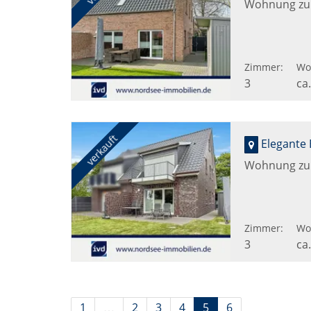
Wohnung zu
Zimmer:
Wo
3
ca
verkauft
Elegante
Wohnung zu
Zimmer:
Wo
3
ca
1
…
2
3
4
5
6