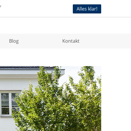
r
Alles klar!
stfriesland-immobilien.de
04931 997220
Blog
Kontakt